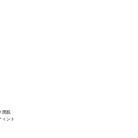
＃潤肌
ティント