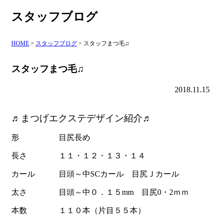
スタッフブログ
HOME
>
スタッフブログ
>
スタッフまつ毛♫
スタッフまつ毛♫
2018.11.15
♬まつげエクステデザイン紹介♬
形 目尻長め
長さ １１・１２・１３・１４
カール 目頭～中SCカール 目尻Ｊカール
太さ 目頭～中０．１５mm 目尻0・2ｍｍ
本数 １１０本（片目５５本）