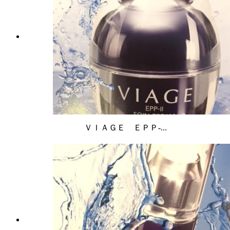
ＶＩＡＧＥ ＥＰＰ-...