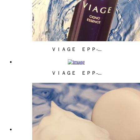
ＶＩＡＧＥ ＥＰＰ-...
ＶＩＡＧＥ ＥＰＰ-...