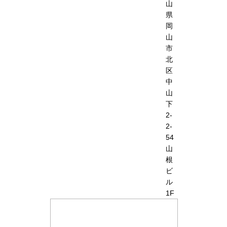
山
県
岡
山
市
北
区
中
山
下
2-
2-
54
山
根
ビ
ル
1F