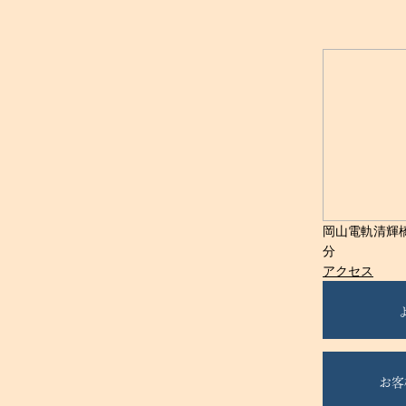
岡山電軌清輝
分
アクセス
お客