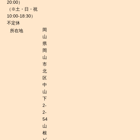
20:00）
（※土・日・祝
10:00-18:30）
不定休
岡
所在地
山
県
岡
山
市
北
区
中
山
下
2-
2-
54
山
根
ビ