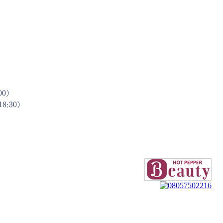
0
00）
8:30）