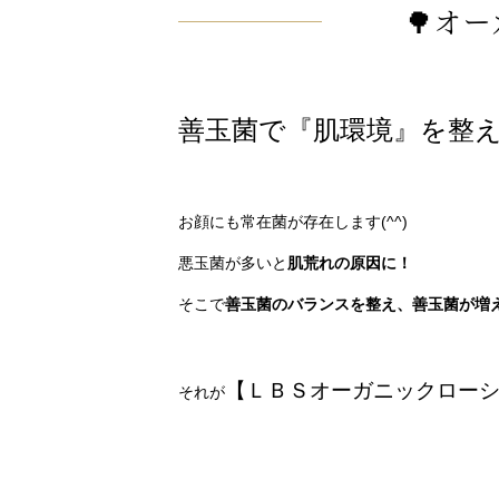
🌳オ
善玉菌で『肌環境』を整
お顔にも常在菌が存在します(^^)
悪玉菌が多いと
肌荒れの原因に！
そこで
善玉菌のバランスを整え、善玉菌が増
【ＬＢＳオーガニックロー
それが