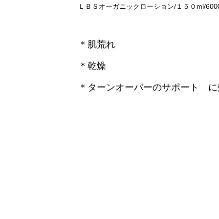
ＬＢＳオーガニックローション/１５０ml/600
＊肌荒れ
＊乾燥
＊ターンオーバーのサポート に