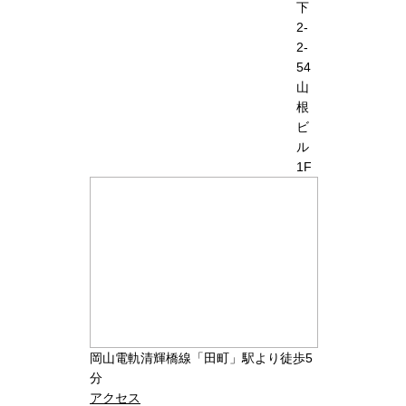
下
2-
2-
54
山
根
ビ
ル
1F
岡山電軌清輝橋線「田町」駅より徒歩5
分
アクセス