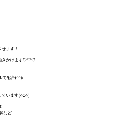
させます！
働きかけます♡♡♡
配合(^^)/
います(≧ω≦)
は
解など
！