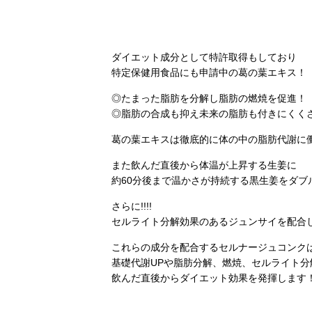
ダイエット成分として特許取得もしており
特定保健用食品にも申請中の葛の葉エキス！
◎たまった脂肪を分解し脂肪の燃焼を促進！
◎脂肪の合成も抑え未来の脂肪も付きにくく
葛の葉エキスは徹底的に体の中の脂肪代謝に
また飲んだ直後から体温が上昇する生姜に
約60分後まで温かさが持続する黒生姜をダブルで
さらに!!!!
セルライト分解効果のあるジュンサイを配合して
これらの成分を配合するセルナージュコンク
基礎代謝UPや脂肪分解、燃焼、セルライト分
飲んだ直後からダイエット効果を発揮します