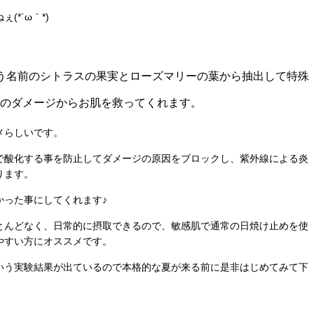
*´ω｀*)
う名前のシトラスの果実とローズマリーの葉から抽出して特殊
のダメージからお肌を救ってくれます。
メらしいです。
で酸化する事を防止してダメージの原因をブロックし、紫外線による炎
ります。
かった事にしてくれます♪
とんどなく、日常的に摂取できるので、敏感肌で通常の日焼け止めを使
やすい方にオススメです。
いう実験結果が出ているので本格的な夏が来る前に是非はじめてみて下